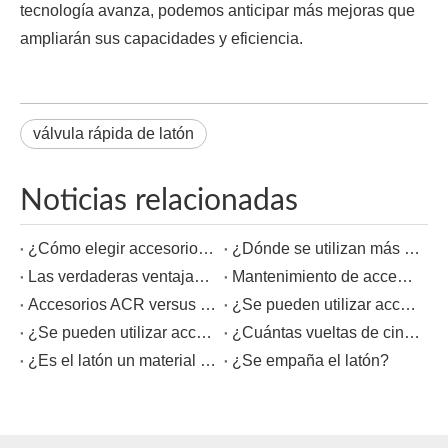
tecnología avanza, podemos anticipar más mejoras que
ampliarán sus capacidades y eficiencia.
válvula rápida de latón
Noticias relacionadas
¿Cómo elegir accesorios ACR que coincidan con su sistema?
¿Dónde se utilizan más los accesorios ACR?
Las verdaderas ventajas de los accesorios ACR en tuberías de refrigeración
Mantenimiento de accesorios ACR: cómo prevenir fugas y devoluciones de llamadas
Accesorios ACR versus accesorios de cobre para plomería: ¿Qué es realmente diferente?
¿Se pueden utilizar accesorios de compresión de latón en tuberías de plástico?
¿Se pueden utilizar accesorios de latón para agua?
¿Cuántas vueltas de cinta de teflón hay en los accesorios de latón?
¿Es el latón un material magnético?
¿Se empaña el latón?