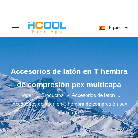
Español
Accesorios de latón en T hembra
de compresión pex multicapa
Hogar
»
Productos
»
Accesorios de latón
»
Accesorios de latón en T hembra de compresión pex
multicapa