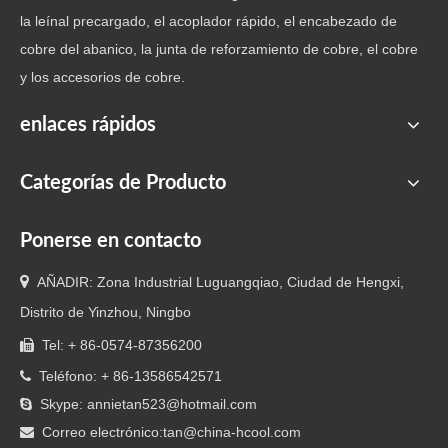
la leínal precargado, el acoplador rápido, el encabezado de
Accesorio de latón
Accesorios de latón
Codo 
cobre del abanico, la junta de reforzamiento de cobre, el cobre
tipo T de venta
para manguera
grado
y los accesorios de cobre.
caliente con tuercas
de latón roscadas
enlaces rápidos
Categorías de Producto
Ponerse en contacto

AÑADIR: Zona Industrial Luguangqiao, Ciudad de Hengxi,
Distrito de Yinzhou, Ningbo
Tel: + 86-0574-87356200

Teléfono: + 86-13586542571

Skype: annietan523@hotmail.com

Correo electrónico:
tan@china-hcool.com
