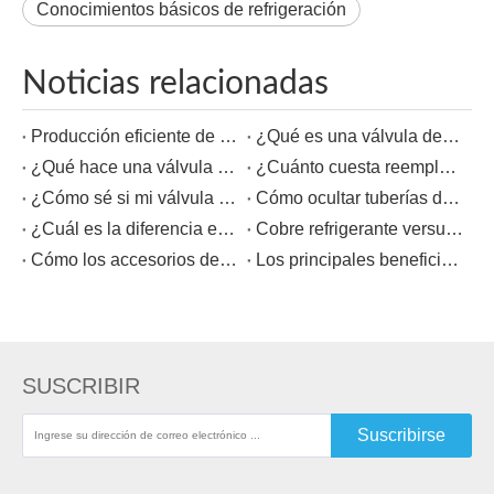
Conocimientos básicos de refrigeración
Noticias relacionadas
Producción eficiente de frigoríficos y congeladores comerciales modernos
¿Qué es una válvula de control de CA?
¿Qué hace una válvula de compresor de CA?
¿Cuánto cuesta reemplazar una válvula de CA?
¿Cómo sé si mi válvula de expansión de CA está defectuosa?
Cómo ocultar tuberías de aire acondicionado en la pared
¿Cuál es la diferencia entre el cobre tipo L y ACR?
Cobre refrigerante versus cobre para plomería, ¿cuál es la diferencia?
Cómo los accesorios de la unidad de la bobina del ventilador impactan la eficiencia energética en los sistemas HVAC
Los principales beneficios de actualizar a accesorios de la unidad de bobina de ventilador de alta calidad
SUSCRIBIR
Suscribirse