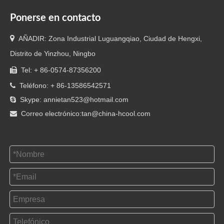
Ponerse en contacto

AÑADIR: Zona Industrial Luguangqiao, Ciudad de Hengxi,
Distrito de Yinzhou, Ningbo
Tel: + 86-0574-87356200

Teléfono: + 86-13586542571

Skype: annietan523@hotmail.com

Correo electrónico:
tan@china-hcool.com
