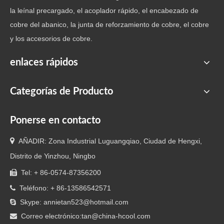
la leínal precargado, el acoplador rápido, el encabezado de
cobre del abanico, la junta de reforzamiento de cobre, el cobre
y los accesorios de cobre.
enlaces rápidos
Categorías de Producto
Ponerse en contacto

AÑADIR: Zona Industrial Luguangqiao, Ciudad de Hengxi,
Distrito de Yinzhou, Ningbo
Tel: + 86-0574-87356200

Teléfono: + 86-13586542571

Skype: annietan523@hotmail.com

Correo electrónico:
tan@china-hcool.com
