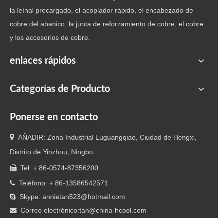
4. No es necesario vacilar el refrigerante necesaria o
la leínal precargado, el acoplador rápido, el encabezado de
precargada
cobre del abanico, la junta de reforzamiento de cobre, el cobre
y los accesorios de cobre.
Ficha de datos:
Materil: latón
enlaces rápidos
Anillo de sello: CR, HNBR, FKM
Proceso: Hot Punch/ CNC
Categorías de Producto
Tipo de refrigerante: R410A, R32, R22, propano, etc.
Tamaño: 1/4, 3/8 ,1/2 ater 5/8, 3/4 ,7/8
Ponerse en contacto
Longitud: 3-15 metros, puede ser elegido por el cliente

AÑADIR: Zona Industrial Luguangqiao, Ciudad de Hengxi,
Anterior:
Distrito de Yinzhou, Ningbo
Siguiente:
Tel: + 86-0574-87356200

Teléfono: + 86-13586542571

Tubo de manguera de conexión de CA
Skype: annietan523@hotmail.com

Correo electrónico:
tan@china-hcool.com

tubo de manguera con conector
conexión fácil