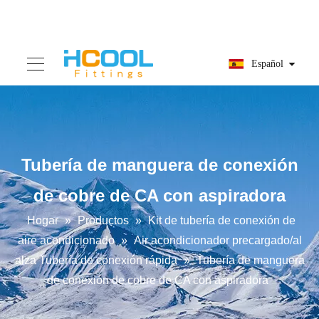
Español
Tubería de manguera de conexión
de cobre de CA con aspiradora
Hogar
»
Productos
»
Kit de tubería de conexión de
aire acondicionado
»
Air acondicionador precargado/al
alza Tubería de conexión rápida
»
Tubería de manguera
de conexión de cobre de CA con aspiradora