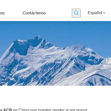
tos
Contáctenos
Español
os ACR
en China que pueden vender al por mayor