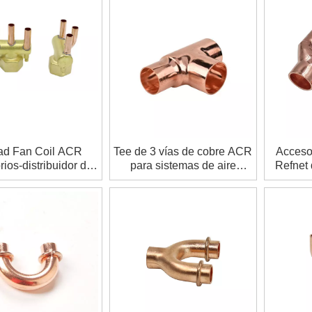
ad Fan Coil ACR
Tee de 3 vías de cobre ACR
Acceso
ios-distribuidor de
para sistemas de aire
Refnet 
flujo de latón
acondicionado y
refrigeración