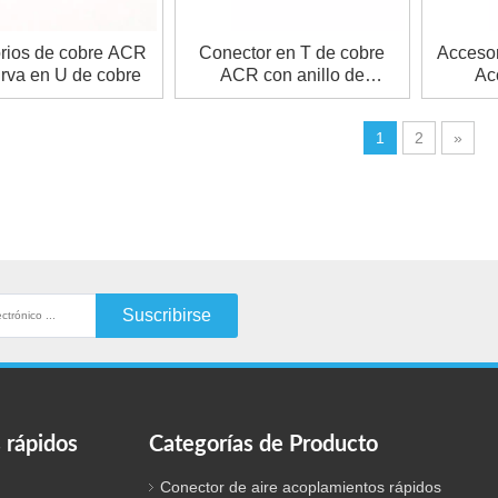
rios de cobre ACR
Conector en T de cobre
Acceso
rva en U de cobre
ACR con anillo de
Ac
soldadura
1
2
»
Suscribirse
 rápidos
Categorías de Producto
Conector de aire acoplamientos rápidos