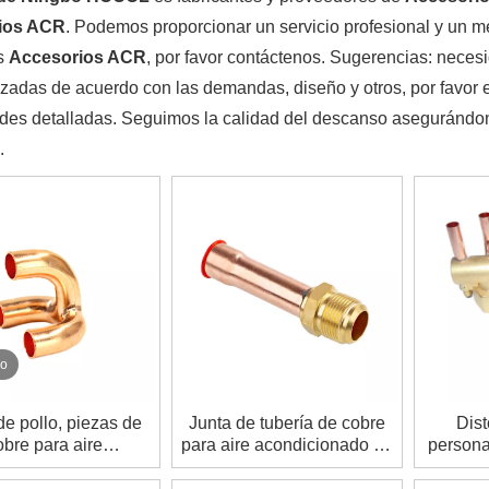
ios ACR
. Podemos proporcionar un servicio profesional y un me
s
Accesorios ACR
, por favor contáctenos. Sugerencias: nece
zadas de acuerdo con las demandas, diseño y otros, por favor e
es detalladas. Seguimos la calidad del descanso asegurándonos
.
eo
de pollo, piezas de
Junta de tubería de cobre
Dis
obre para aire
para aire acondicionado en
persona
ionado, T de cobre.
puerta
interca