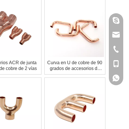
annieta
tan@chi
+ 86-05
rios ACR de junta
Curva en U de cobre de 90
+86 - 1
de cobre de 2 vías
grados de accesorios de
cobre ACR
+86 - 1