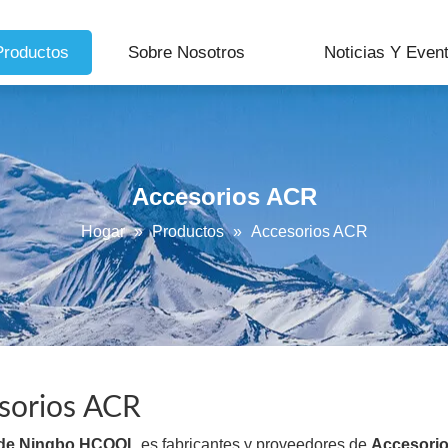
Productos
Sobre Nosotros
Noticias Y Even
Accesorios ACR
Hogar
»
Productos
»
Accesorios ACR
sorios ACR
 de Ningbo HCOOL
es fabricantes y proveedores de
Accesori