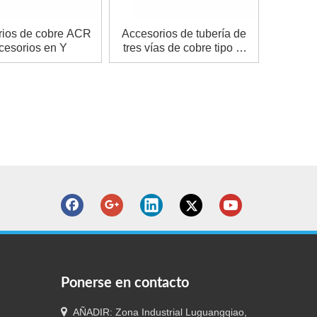
rios de cobre ACR
Accesorios de tubería de
cesorios en Y
tres vías de cobre tipo M
(tubo de derivación de
refrigeración de aire
acondicionado)
Ponerse en contacto

AÑADIR: Zona Industrial Luguangqiao,