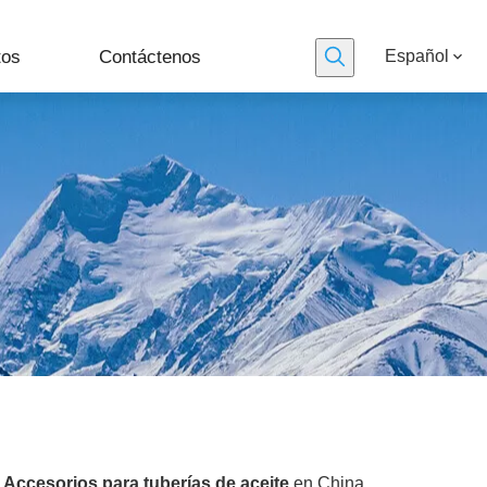
tos
Contáctenos
Español
e
Accesorios para tuberías de aceite
en China,