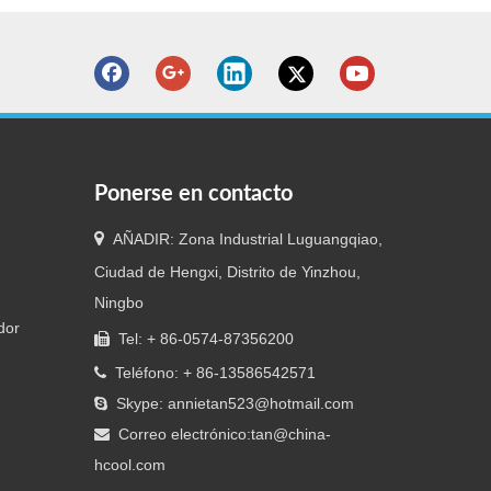
Ponerse en contacto

AÑADIR: Zona Industrial Luguangqiao,
Ciudad de Hengxi, Distrito de Yinzhou,
Ningbo
dor
Tel: + 86-0574-87356200

Teléfono: + 86-13586542571

Skype: annietan523@hotmail.com

Correo electrónico:
tan@china-

hcool.com