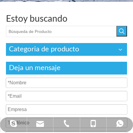
Estoy buscando
Categoria de producto
Deja un mensaje
annietan523@hotmail.com
tan@china-hcool.com
+ 86-0574-87356200
+86 - 13586542571
+86 - 13586542571