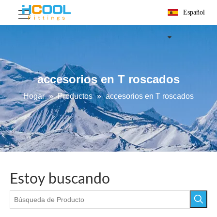
Español
accesorios en T roscados
Hogar
»
Productos
»
accesorios en T roscados
Estoy buscando